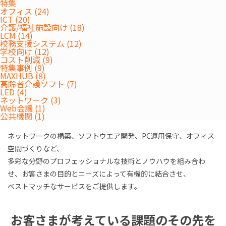
特集
オフィス (24)
ICT (20)
介護/福祉施設向け (18)
LCM (14)
校務支援システム (12)
※ピンマークをタップするとページ遷移可能です
学校向け (12)
コスト削減 (9)
特集事例 (9)
MAXHUB (8)
高齢者介護ソフト (7)
LED (4)
Leave IT to ESCO
ネットワーク (3)
エスコにおまかせ
Web会議 (1)
公共機関 (1)
ネットワークの構築、ソフトウエア開発、PC運用保守、オフィス
空間づくりなど、
多彩な分野のプロフェッショナルな技術とノウハウを組み合わ
せ、お客さまの目的とニーズによって有機的に結合させ、
ベストマッチなサービスをご提供します。
お客さまが考えている課題のその先を