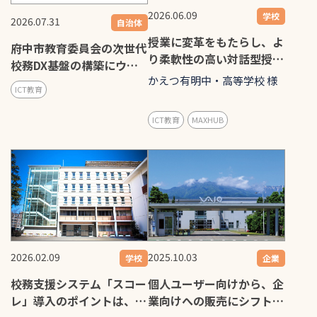
2026.06.09
学校
2026.07.31
自治体
授業に変革をもたらし、よ
府中市教育委員会の次世代
り柔軟性の高い対話型授業
校務DX基盤の構築にウチ
を実現
かえつ有明中・高等学校 様
ダエスコが携わりました！
ICT教育
ICT教育
MAXHUB
2026.02.09
2025.10.03
学校
企業
校務支援システム「スコー
個人ユーザー向けから、企
レ」導入のポイントは、成
業向けへの販売にシフト