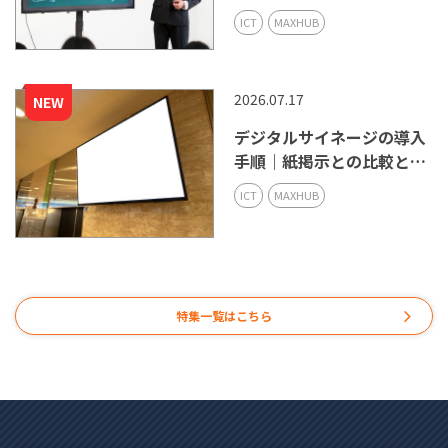
ポイントを解説
ICT
MAXHUB
2026.07.17
デジタルサイネージの導入
手順｜紙掲示との比較と選
び方
ICT
MAXHUB
特集一覧はこちら