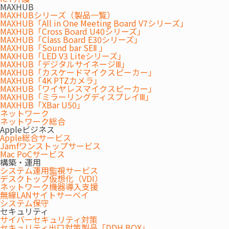
MAXHUB
MAXHUBシリーズ（製品一覧）
MAXHUB「All in One Meeting Board V7シリーズ」
MAXHUB「Cross Board U40シリーズ」
MAXHUB「Class Board E30シリーズ」
2026.08.05
セミナー/イベント
MAXHUB「Sound bar SEⅡ 」
MAXHUB「LED V3 Liteシリーズ」
第195回オフィス移転セミナー
MAXHUB「デジタルサイネージⅢ」
MAXHUB「カスケードマイクスピーカー」
MAXHUB「4K PTZカメラ」
2026.07.31
お知らせ
MAXHUB「ワイヤレスマイクスピーカー」
MAXHUB「ミラーリングディスプレイⅢ」
夏季休業のお知らせ
MAXHUB「XBar U50」
ネットワーク
ネットワーク総合
Appleビジネス
Apple総合サービス
ニュース一覧はこちら
Jamfワンストップサービス
Mac PoCサービス
構築・運用
システム運用監視サービス
Reliable Technology & Flexible Services
デスクトップ仮想化（VDI）
「働く場」「学ぶ場」へ確かな技術とフレキシブル
ネットワーク機器導入支援
無線LANサイトサーベイ
なサービスを
システム保守
セキュリティ
サイバーセキュリティ対策
セキュリティ出口対策製品「DDH BOX」
民間企業、学校、公共機関、福祉施設など、「働く場」「学ぶ