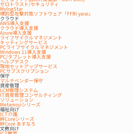
ゼロトラスト/セキュリティ
場」のお客さまの真のニーズを探求し、
MylogStar
標的型攻撃対策ソフトウェア「FFRI yarai」
ICTとオフィス環境に関わる各種サービスを確かな技術とフレキシ
クラウド
ブルなサービスで提供いたします。
AWS導入支援
クラウド導入支援
Azure導入支援
ライフサイクルマネジメント
キッティングサービス
PCライフサイクルマネジメント
Windows 11導入支援
PC/タブレット導入支援
ヘルプデスク
現地セットアップサービス
PCサブスクリプション
保守
マルチベンダー保守
資産管理
LCM管理システム
IT資産管理コンサルティング
ソリューション
Metamojiシリーズ
福祉向け
ICT介護
絆Coreシリーズ
絆Core あすなろ
文教向け
ICT教育