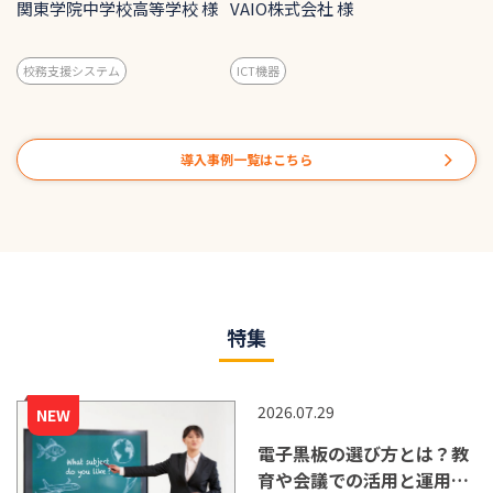
績・出欠・個人情報の統
販売戦略の変更にともな
関東学院中学校高等学校 様
VAIO株式会社 様
合。クラウド化と保護者サ
い、サポート体制を整備
ービス連携で校務DXを推
校務支援システム
ICT機器
進
導入事例一覧はこちら
特集
2026.07.29
電子黒板の選び方とは？教
育や会議での活用と運用の